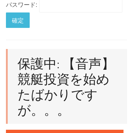
パスワード:
保護中: 【音声】
競艇投資を始め
たばかりです
が。。。