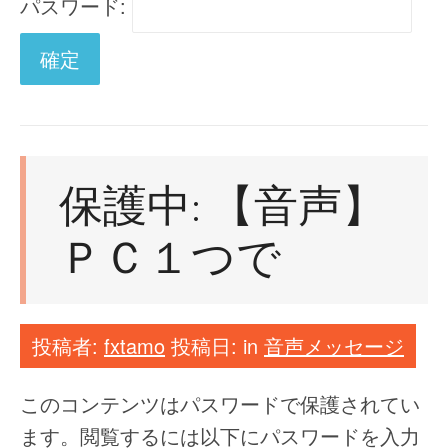
パスワード:
保護中: 【音声】
ＰＣ１つで
投稿者:
fxtamo
投稿日:
in
音声メッセージ
このコンテンツはパスワードで保護されてい
ます。閲覧するには以下にパスワードを入力