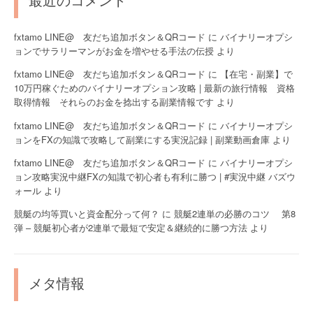
最近のコメント
fxtamo LINE@ 友だち追加ボタン＆QRコード
に
バイナリーオプシ
ョンでサラリーマンがお金を増やせる手法の伝授
より
fxtamo LINE@ 友だち追加ボタン＆QRコード
に
【在宅・副業】で
10万円稼ぐためのバイナリーオプション攻略 | 最新の旅行情報 資格
取得情報 それらのお金を捻出する副業情報です
より
fxtamo LINE@ 友だち追加ボタン＆QRコード
に
バイナリーオプシ
ョンをFXの知識で攻略して副業にする実況記録 | 副業動画倉庫
より
fxtamo LINE@ 友だち追加ボタン＆QRコード
に
バイナリーオプシ
ョン攻略実況中継FXの知識で初心者も有利に勝つ | #実況中継 バズウ
ォール
より
競艇の均等買いと資金配分って何？
に
競艇2連単の必勝のコツ 第8
弾 – 競艇初心者が2連単で最短で安定＆継続的に勝つ方法
より
メタ情報