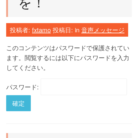
を！
投稿者:
fxtamo
投稿日:
in
音声メッセージ
このコンテンツはパスワードで保護されてい
ます。閲覧するには以下にパスワードを入力
してください。
パスワード: