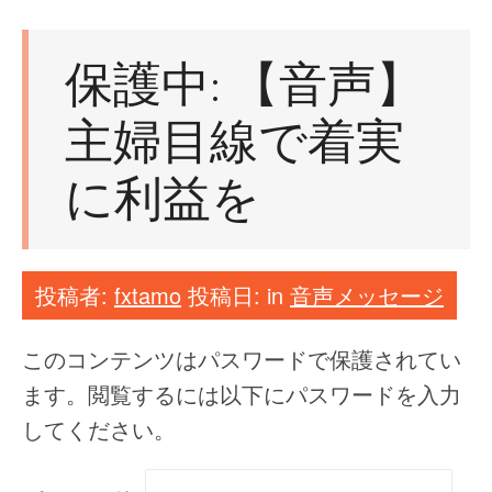
保護中: 【音声】
主婦目線で着実
に利益を
投稿者:
fxtamo
投稿日:
in
音声メッセージ
このコンテンツはパスワードで保護されてい
ます。閲覧するには以下にパスワードを入力
してください。