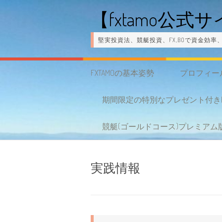
コ
【fxtamo公
ン
テ
堅実投資法、競艇投資、FX,BOで資金効
ン
ツ
FXTAMOの基本姿勢
プロフィー
へ
期間限定の特別なプレゼント付きF
ス
キ
競艇(ゴールドコース)プレミア
ッ
プ
実践情報