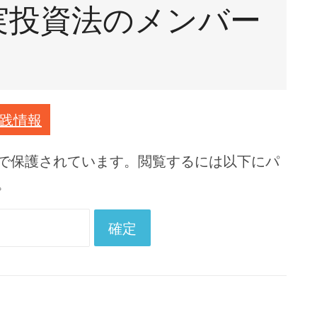
堅実投資法のメンバー
毎日お金が増えていく
魅力がある競艇投資の
楽しみ
競艇での舟券購入の基
礎知識
践情報
競艇の確率
で保護されています。閲覧するには以下にパ
老後のお金が心配！そ
んなあなたに競艇投資
。
は必須のスキル