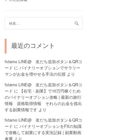
検
索:
最近のコメント
fxtamo LINE@ 友だち追加ボタン＆QRコ
ード
に
バイナリーオプションでサラリー
マンがお金を増やせる手法の伝授
より
fxtamo LINE@ 友だち追加ボタン＆QRコ
ード
に
【在宅・副業】で10万円稼ぐため
のバイナリーオプション攻略 | 最新の旅行
情報 資格取得情報 それらのお金を捻出
する副業情報です
より
fxtamo LINE@ 友だち追加ボタン＆QRコ
ード
に
バイナリーオプションをFXの知識
で攻略して副業にする実況記録 | 副業動画
倉庫
より