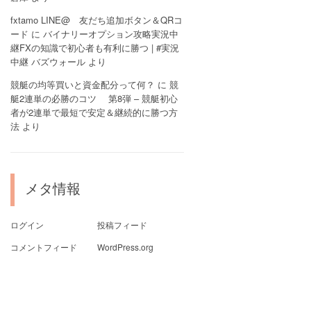
fxtamo LINE@ 友だち追加ボタン＆QRコ
ード
に
バイナリーオプション攻略実況中
継FXの知識で初心者も有利に勝つ | #実況
中継 バズウォール
より
競艇の均等買いと資金配分って何？
に
競
艇2連単の必勝のコツ 第8弾 – 競艇初心
者が2連単で最短で安定＆継続的に勝つ方
法
より
メタ情報
ログイン
投稿フィード
コメントフィード
WordPress.org