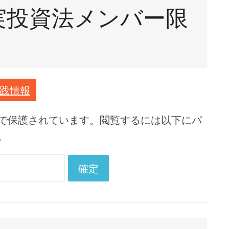
資がピッタリです。
堅実投資法メンバー限
低資金の投資１００円
から誰でも気軽に始め
られる競艇投資
副業を考えているサラ
践情報
リーマンならば競艇投
資を知っておこう
で保護されています。閲覧するには以下にパ
子育ての隙間時間でお
。
小遣い稼ぎならば競艇
投資は最適です。
年金が減っても大丈
夫！競艇投資に目を向
ける人が増えていま
す。