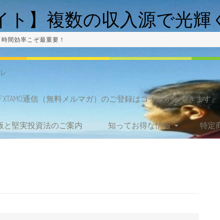
式サイト】複数の収入源で光
率、時間効率こぞ最重要！
ル
XTAMO通信（無料メルマガ）のご登録はコチラからできます。
ム版と堅実投資法のご案内
知ってお得な情報
特定
ネットビジネスよりも
競艇投資が副業に最適
な理由
主婦が在宅副業でお小
遣い稼ぎならば競艇投