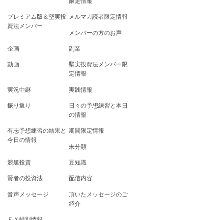
限定情報
プレミアム版＆堅実投
メルマガ読者限定情報
資法メンバー
メンバーの方のお声
企画
副業
動画
堅実投資法メンバー限
定情報
実況中継
実践情報
振り返り
日々の予想練習と本日
の情報
有志予想練習の結果と
期間限定情報
今日の情報
未分類
競艇投資
豆知識
賢者の投資法
配信内容
音声メッセージ
頂いたメッセージのご
紹介
ＦＸ特別情報