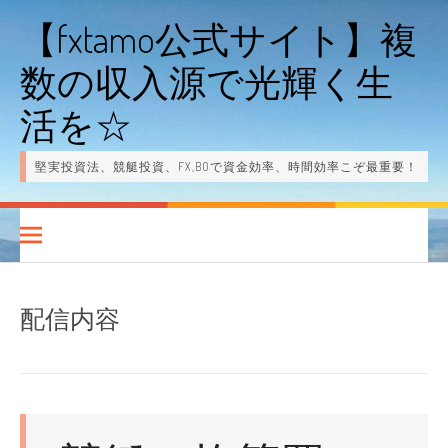
コ
【fxtamo公式サイト】複
ン
数の収入源で光輝く生
テ
ン
活を☆
ツ
堅実投資法、競艇投資、FX,BOで資金効率、時間効率こぞ最重要！
へ
ス
キ
ッ
プ
配信内容